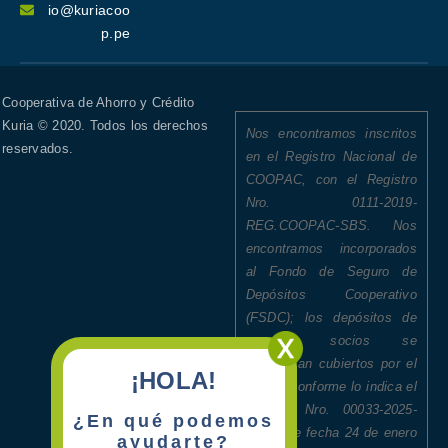
io@kuriacoo
p.pe
Cooperativa de Ahorro y Crédito
Kuria © 2020. Todos los derechos
Nos encontramos inscritos
reservados.
en el Registro Nacional de
COOPAC, con el Registro
Nro. 0111-2019-
REG.COOPAC-SBS. Nos
encontramos incorporados
al Fondo de Seguro de
Depósitos Cooperativo
(FSDC); los depósitos de
nuestros socios se
encuentran cubiertos por el
¡HOLA!
Quiero hacer un depósito
FSDC, conforme lo indica el
OFICIO Nro. 00033-2025-
¿En qué podemos
FSDC de fecha 24 de enero
ayudarte?